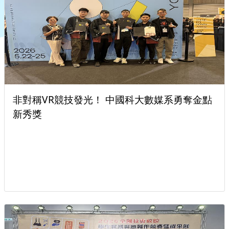
勇奪金點
一銀彭仁主中國科大開講 解密AI時代的
型與數位正義
歷史》斬
「成人之美」中國科大菁英學程陪伴財